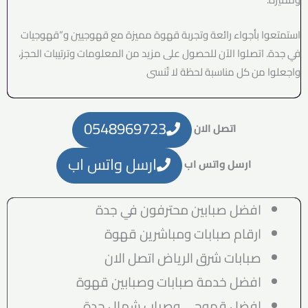
استمتعوا بأجواء رائعة وتجربة قهوة مميزة مع قهوجيين و”قهوجيات
في جدة. اتصلوا الآن للحصول على مزيد من المعلومات وترتيبات الحجز،
واجعلوا من كل مناسبة لحظة لا تُنسى
0548969723
اتصل الان
ارسل واتس اب
ارسل واتس اب
افضل صبابين محترفون في جدة
ارقام صبابات ومباشرين قهوة
صبابات شرق الرياض اتصل الان
افضل خدمة صبابات وصبابين قهوة
افضل قهوجي وصباب شمال جدة