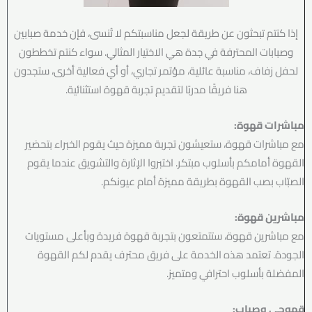
إذا كنتم تبحثون عن طريقة لجعل مناسبتكم لا تُنسى، فإن خدمة صبابين
وصبابات المحترفة في جدة هي الاختيار المثالي. سواء كنتم تخططون
لحفل زفاف، مناسبة عائلية، مؤتمر تجاري، أو أي فعالية أخرى، ستجدون
هنا فريقًا مدربًا لتقديم تجربة قهوة استثنائية.
مباشرات قهوة:
مع مباشرات قهوة، ستعيشون تجربة مميزة حيث يقوم الخبراء بتحضير
القهوة أمامكم بأسلوب مبتكر. اختبروا الإثارة والتشويق عندما يقوم
الصبّاب بصب القهوة بطريقة مميزة أمام عيونكم.
مباشرين قهوة:
مع مباشرين قهوة، ستتمتعون بتجربة قهوة فريدة وبأعلى مستويات
الجودة. تعتمد هذه الخدمة على فريق محترف يقدم لكم القهوة
المفضلة بأسلوب احترافي ومتميز.
قهوجي وصباب: