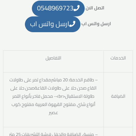
0548969723
اتصل الان
ارسل واتس اب
ارسل واتس اب
الخدمات
التفاصيل
– طاقم الخدمة: 20 مباشرمقداع تمر على طاولات
القاع صحن حلا على طاولات القاعةصحن حلا على
الضيافة
طاولة الاستقبال<br>- محمل فاخر بأنواع التمر
أنواع شاي مفتوح القهوة العربية مفتوح كوب
عصير
– منسق الضيافة والحفل فرشة التشريفات 25 متر