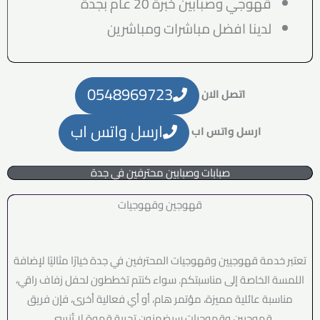
قهوجي وصبابين خبرة 20 عام بجدة
لدينا افضل مباشرات ومباشرين
0548969723
اتصل الان
ارسل واتس اب
ارسل واتس اب
صبابات وصبابين محترفين في جدة
قهوجين وقهوجيات
تعتبر خدمة قهوجيين وقهوجيات المحترفين في جدة خيارًا مثاليًا لإضافة
اللمسة الخاصة إلى مناسبتكم. سواء كنتم تخططون لحفل زفاف راقي،
مناسبة عائلية مميزة، مؤتمر هام، أو أي فعالية أخرى، فإن فريق
قهوجيين وقهوجيات سيضمنون تجربة قهوة لا تُنسى.