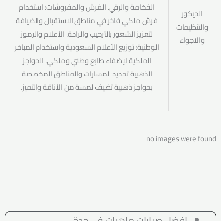
الفخامة والرقي. الفرش والمفروشات: استخدام
الديكور
فرش ملكي فاخر في مناطق الاستقبال والضيافة
والتنظيمات
لتعزيز الشعور بالترحيب والراحة. الأعلام والرموز
والاجواء
الوطنية: توزيع الأعلام السعودية واستخدام المباخر
الملكية لإضفاء طابع وطني وملكي. الحواجز
الذهبية تحديد المسارات والمناطق المخصصة
بحواجز ذهبية تضيف لمسة من الأناقة والتميز.
no images were found
افضل صبابات ماهرات في جدة