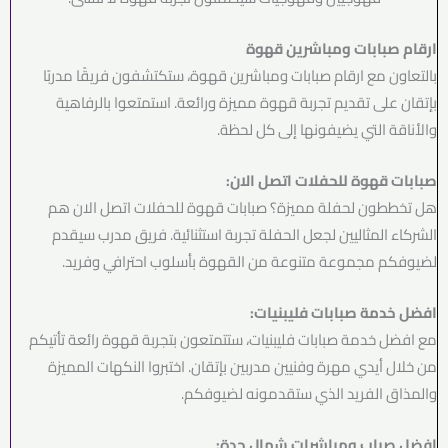
ارقام صبابات ومباشرين قهوة
بالتعاون مع ارقام صبابات ومباشرين قهوة، ستكتشفون فريقًا مدربًا
بإتقان على تقديم تجربة قهوة مميزة ورائعة. استمتعوا بالرفاهية
والأناقة التي يضيفونها إلى كل لحظة.
صبابات قهوة للحفلات اتصل الان:
هل تخططون لحفلة مميزة؟ صبابات قهوة للحفلات اتصل الان هم
الشركاء المثاليين لجعل الحفلة تجربة استثنائية. فريق مدرب سيقدم
لضيوفكم مجموعة متنوعة من القهوة بأسلوب احترافي وفريد.
افضل خدمة صبابات فليبنيات:
مع افضل خدمة صبابات فليبنيات، ستتمتعون بتجربة قهوة رائعة تأتيكم
من خلال أيدي مهرة وفنيين مدربين بإتقان. اختبروا النكهات المميزة
والمذاق الفريد الذي ستقدمونه لضيوفكم.
افضل صباب ومباشرات شمال جدة: