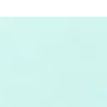
خطي
لى
لمحتوى