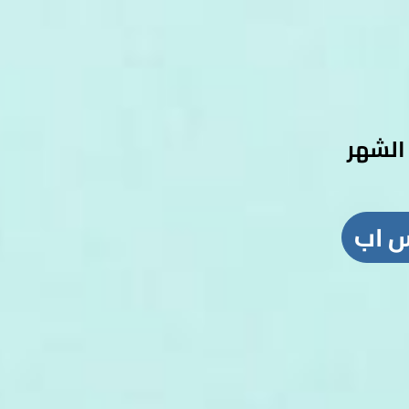
الشهر
س اب