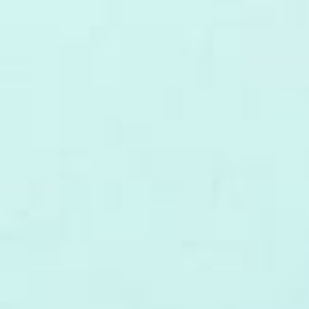
خطي
لى
لمحتوى