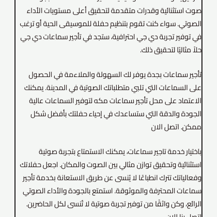
صوت استثنائية وقدرات متقدمة لتحقيق أعلى مستويات الأداء
الصوتي. سواء كنت تقوم بتنظيم حفلة للموسيقى الحية أو ترغب
في توفير تجربة دي جي احترافية، ستجد في تأجير سماعات دي جي
حلاً مثاليًا لتحقيق ذلك.
تأجير سماعات بجدة يوفر لك السهولة والملاءمة في الحصول
على السماعات التي تلبي متطلباتك الصوتية في المدينة. يمكنك
الاعتماد على محل تأجير سماعات مكه لتوفير السماعات عالية
الجودة والدقة التي ستساعدك في إحياء حفلتك بأفضل شكل
ممكن. اتصل الان
باختيار خدمة تاجير سماعات، يمكنك الاستمتاع بتجربة صوتية
استثنائية وتحقيق توازن مثالي بين الصوت والمكان. اجعل حفلاتك
وفعالياتك تترك انطباعًا لا يُنسى عن طريق الاستعانة بخدمة تأجير
سماعات المحترفة والموثوقة. استمتع بالجودة والأداء الصوتي
الرائع، وكن واثقًا من توفير تجربة صوتية لا تُنسى لكل الحاضرين.
اتصل بنا الان