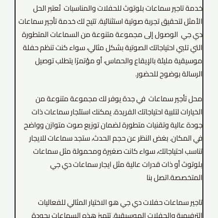
خدمة تاجير سماعات بلوتوث للحفلات والمناسبات تُعتبر الحل
الأمثل لتحقيق تجربة صوتية استثنائية. تتيح لك خدمة تأجير سماعات
دي جي الوصول إلى مجموعة متنوعة من السماعات المتطورة
التي تلبي احتياجاتك الصوتية بشكل مثالي، سواء كنت تنظم حفلة
موسيقية مليئة بالإيقاع والحماس، أو مؤتمرًا يتطلب توصيل
الرسالة بوضوح للحضور.
محل تأجير سماعات في جدة يوفر لك مجموعة متنوعة من
الخيارات لتلبية احتياجاتك الفريدة. يمكنك استئجار سماعات ذات
جودة عالية وتقنيات متطورة لضمان توزيع صوت متوازن وواضح
في المكان. بغض النظر عن حجم الحدث، ستجد سماعات للايجار
تناسب احتياجاتك، سواء كانت صغيرة ومحمولة مثل سماعات
بلوتوث أو ذات قدرات عالية مثل ايجار سماعات دي جي
المتخصصة.اتصل بنا
تاجير سماعات حفلات دي جي هو الاختيار المثالي للفعاليات
الترفيهية والحفلات الموسيقية. تتميز هذه السماعات بجودة