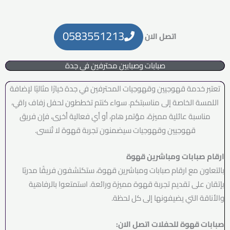
0583551213
اتصل الان
صبابات وصبابين محترفين في جدة
تعتبر خدمة قهوجيين وقهوجيات المحترفين في جدة خيارًا مثاليًا لإضافة
اللمسة الخاصة إلى مناسبتكم. سواء كنتم تخططون لحفل زفاف راقي،
مناسبة عائلية مميزة، مؤتمر هام، أو أي فعالية أخرى، فإن فريق
قهوجيين وقهوجيات سيضمنون تجربة قهوة لا تُنسى.
ارقام صبابات ومباشرين قهوة
بالتعاون مع ارقام صبابات ومباشرين قهوة، ستكتشفون فريقًا مدربًا
بإتقان على تقديم تجربة قهوة مميزة ورائعة. استمتعوا بالرفاهية
والأناقة التي يضيفونها إلى كل لحظة.
صبابات قهوة للحفلات اتصل الان: