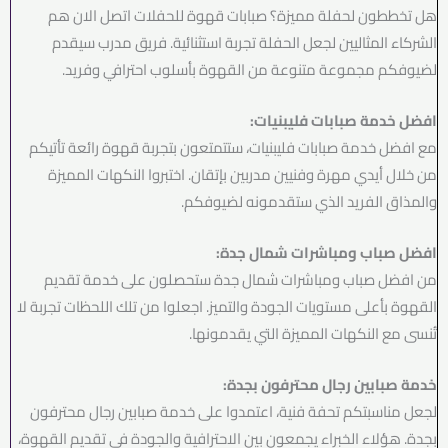
هل تخططون لحفلة مميزة؟ صبابات قهوة للحفلات اتصل الان هم
الشركاء المثاليين لجعل الحفلة تجربة استثنائية. فريق مدرب سيقدم
لضيوفكم مجموعة متنوعة من القهوة بأسلوب احترافي وفريد.
افضل خدمة صبابات فليبنيات:
مع افضل خدمة صبابات فليبنيات، ستتمتعون بتجربة قهوة رائعة تأتيكم
من خلال أيدي مهرة وفنيين مدربين بإتقان. اختبروا النكهات المميزة
والمذاق الفريد الذي ستقدمونه لضيوفكم.
افضل صباب ومباشرات شمال جدة:
من افضل صباب ومباشرات شمال جدة ستحصلون على خدمة تقديم
القهوة بأعلى مستويات الجودة والتميز. اجعلوا من تلك اللحظات تجربة لا
تُنسى مع النكهات المميزة التي يقدمونها.
خدمة صبابين رجال محترفون بجدة:
لجعل مناسبتكم تحفة فنية، اعتمدوا على خدمة صبابين رجال محترفون
بجدة. هؤلاء الخبراء يجمعون بين الاحترافية والجودة في تقديم القهوة،