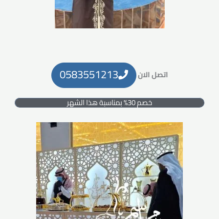
0583551213
اتصل الان
خصم 30% بمناسبة هذا الشهر