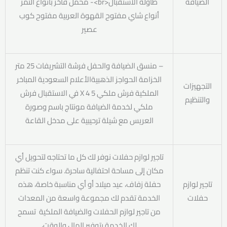
الضيافة
طاولة الاستقبال<br>- محمل فاخر بأنواع التمر
أنواع شاي مفتوح القهوة العربية مفتوح كوب
عصير
– منسق الضيافة والحفل فرشة التشريفات 25 متر
الخزامة الحواجز الذهبيةالأعلام السعودية المباخر
التجهيزات
الملكية فرش ملكي 5 X 4 في الاستقبال فرش
والتنظيم
ملكي لخدمة الضيافة مونتاج باسم وصورة
العريس مع شيلة ترحيبية على مدخل القاعة
تاجير لوازم حفلات نوفر لك كل ما تحتاجه لتحويل أي
مكان إلى مساحة احتفالية ساحرة. سواء كنت تنظم
تاجير لوازم
حفلة زفاف، عيد ميلاد أو أي مناسبة خاصة، هذه
حفلات
الخدمة تقدم لك مجموعة واسعة من المعدات
من تاجير لوازم الحفلات والضيافة الملكية تسمح
لك الخدمة بتوفير المال والوقت،