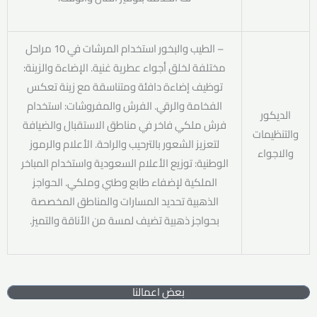
– الطيب والبخور استخدام المرشات في 10 مراحل
مختلفة لخلق أجواء عطرية غنية. الإضاءة والزينة:
توظيف إضاءة دافئة ومتناسقة مع زينة تعكس
الفخامة والرقي. الفرش والمفروشات: استخدام
الديكور
فرش ملكي فاخر في مناطق الاستقبال والضيافة
والتنظيمات
لتعزيز الشعور بالترحيب والراحة. الأعلام والرموز
والاجواء
الوطنية: توزيع الأعلام السعودية واستخدام المباخر
الملكية لإضفاء طابع وطني وملكي. الحواجز
الذهبية تحديد المسارات والمناطق المخصصة
بحواجز ذهبية تضيف لمسة من الأناقة والتميز.
بعض اعمالنا