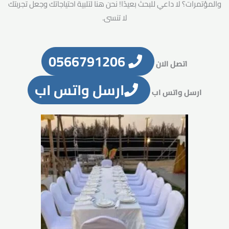
والمؤتمرات؟ لا داعي للبحث بعيدًا! نحن هنا لتلبية احتياجاتك وجعل تجربتك
لا تنسى.
0566791206
اتصل الان
ارسل واتس اب
ارسل واتس اب